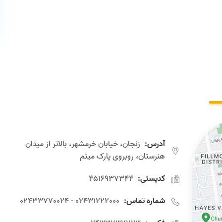
آدرس:
زنجان، خیابان خرمشهر، بالاتر از میدان
هنرستان، روبروی پارک میثم
کدپستی:
4516937344
شماره تماس:
02431222000 - 02433770024